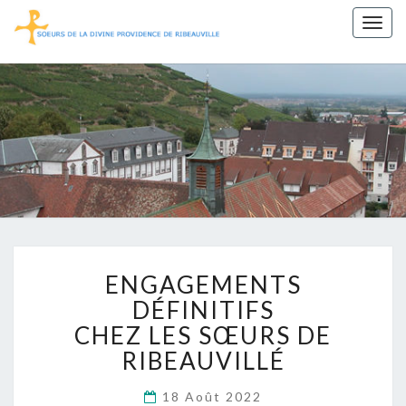
Togg
navig
Sœurs De
La Divine
Providence
De
Ribeauvillé
ENGAGEMENTS
ENGAGEMENTS
DÉFINITIFS
CHEZ
DÉFINITIFS
LES
CHEZ LES SŒURS DE
SŒURS
RIBEAUVILLÉ
DE
RIBEAUVILLÉ
18 Août 2022