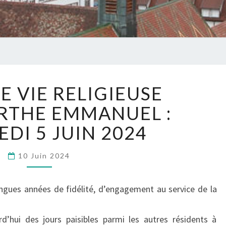
Ribeauvillé
70
E VIE RELIGIEUSE
ANS
DE
RTHE EMMANUEL :
VIE
DI 5 JUIN 2024
RELIGIEUSE
DE
SR
10 Juin 2024
MARTHE
EMMANUEL
ongues années de fidélité, d’engagement au service de la
:
MERCREDI
5
’hui des jours paisibles parmi les autres résidents à