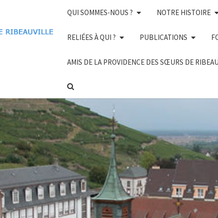
QUI SOMMES-NOUS ?
NOTRE HISTOIRE
RELIÉES À QUI ?
PUBLICATIONS
F
AMIS DE LA PROVIDENCE DES SŒURS DE RIBEA
SEARCH
ICON
Sœurs De
La Divine
Providence
De