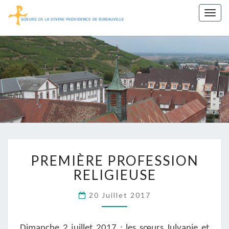
Togg
navig
Sœurs De
La Divine
Providence
De
Ribeauvillé
PREMIÈRE
PREMIÈRE PROFESSION
PROFESSION
RELIGIEUSE
RELIGIEUSE
20 Juillet 2017
Dimanche 2 juillet 2017 :
les sœurs Julvanie
et