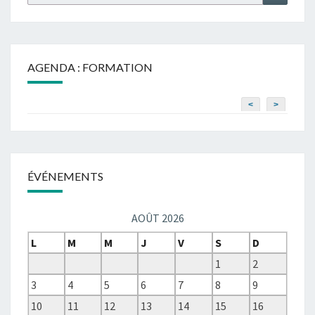
for:
AGENDA : FORMATION
<
>
ÉVÉNEMENTS
AOÛT 2026
L
M
M
J
V
S
D
1
2
3
4
5
6
7
8
9
10
11
12
13
14
15
16