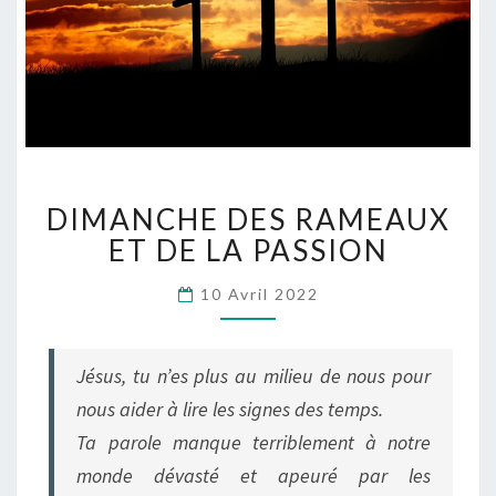
DIMANCHE
DIMANCHE DES RAMEAUX
DES
RAMEAUX
ET DE LA PASSION
ET
DE
10 Avril 2022
LA
PASSION
Jésus, tu n’es plus au milieu de nous pour
nous aider à lire les signes des temps.
Ta parole manque terriblement à notre
monde dévasté et apeuré par les