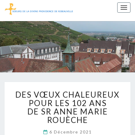
Togg
navig
Sœurs De
La Divine
Providence
De
Ribeauvillé
DES
DES VŒUX CHALEUREUX
VŒUX
CHALEUREUX
POUR LES 102 ANS
POUR
DE SR ANNE MARIE
LES
ROUÈCHE
102
ANS
6 Décembre 2021
DE