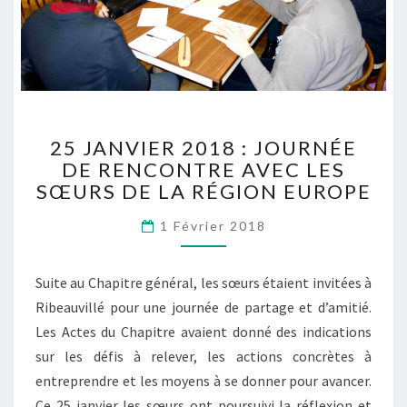
25
25 JANVIER 2018 : JOURNÉE
JANVIER
DE RENCONTRE AVEC LES
2018
SŒURS DE LA RÉGION EUROPE
:
JOURNÉE
1 Février 2018
DE
RENCONTRE
AVEC
Suite au Chapitre général, les sœurs étaient invitées à
LES
Ribeauvillé pour une journée de partage et d’amitié.
SŒURS
DE
Les Actes du Chapitre avaient donné des indications
LA
sur les défis à relever, les actions concrètes à
RÉGION
entreprendre et les moyens à se donner pour avancer.
EUROPE
Ce 25 janvier les sœurs ont poursuivi la réflexion et