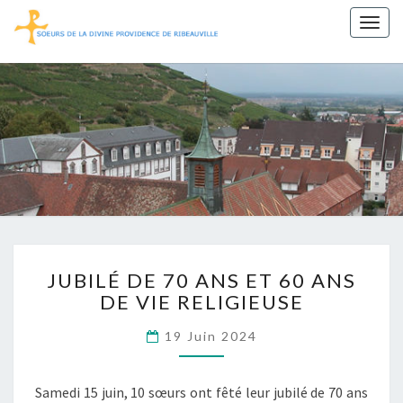
Togg
navig
Sœurs De
La Divine
Providence
De
Ribeauvillé
JUBILÉ
JUBILÉ DE 70 ANS ET 60 ANS
DE
DE VIE RELIGIEUSE
70
ANS
19 Juin 2024
ET
60
ANS
Samedi 15 juin, 10 sœurs ont fêté leur jubilé de 70 ans
DE