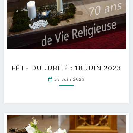
FÊTE
FÊTE DU JUBILÉ : 18 JUIN 2023
DU
JUBILÉ
28 Juin 2023
:
18
JUIN
2023