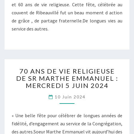
et 60 ans de vie religieuse. Cette fête, célébrée au
VIE
RELIGIEUSE
couvent de Ribeauvillé fut un beau moment d action
de grâce , de partage fraternelle.De longues vies au
service des autres.
70
70 ANS DE VIE RELIGIEUSE
ANS
DE SR MARTHE EMMANUEL :
DE
MERCREDI 5 JUIN 2024
VIE
RELIGIEUSE
10 Juin 2024
DE
SR
MARTHE
« Une belle fête pour célébrer de longues années de
EMMANUEL
fidélité, d’engagement au service de la Congrégation,
:
MERCREDI
des autres.Soeur Marthe Emmanuel vit aujourd’hui des