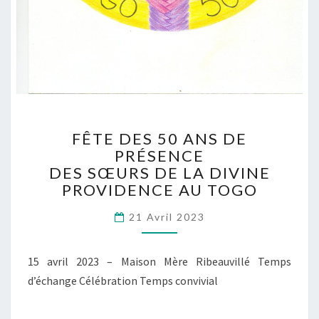
FÊTE
FÊTE DES 50 ANS DE
DES
PRÉSENCE
50
DES SŒURS DE LA DIVINE
ANS
DE
PROVIDENCE AU TOGO
PRÉSENCE
DES
21 Avril 2023
SŒURS
DE
15 avril 2023 – Maison Mère Ribeauvillé Temps
LA
DIVINE
d’échange Célébration Temps convivial
PROVIDENCE
AU