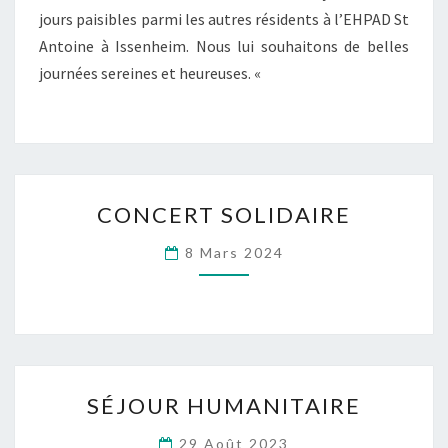
5
jours paisibles parmi les autres résidents à l’EHPAD St
JUIN
Antoine à Issenheim. Nous lui souhaitons de belles
2024
journées sereines et heureuses. «
CONCERT
CONCERT SOLIDAIRE
SOLIDAIRE
8 Mars 2024
SÉJOUR
SÉJOUR HUMANITAIRE
HUMANITAIRE
29 Août 2023