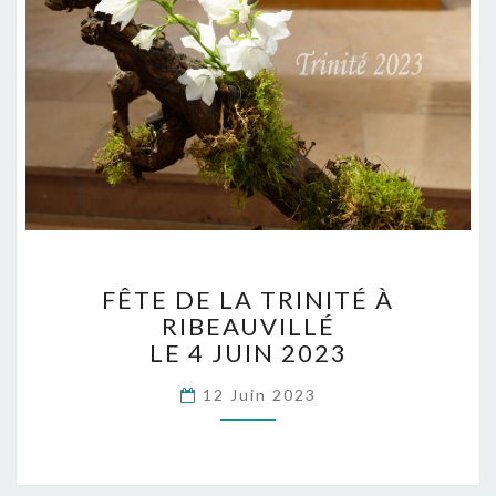
FÊTE
FÊTE DE LA TRINITÉ À
DE
RIBEAUVILLÉ
LA
LE 4 JUIN 2023
TRINITÉ
À
12 Juin 2023
RIBEAUVILLÉ
LE
4
JUIN
2023